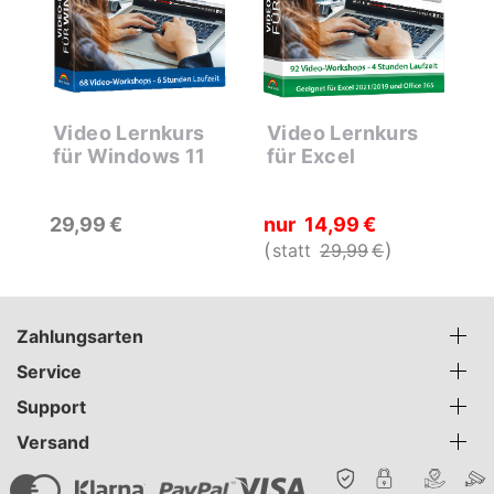
Video Lernkurs
Video Lernkurs
V
für Windows 11
für Excel
f
29
99
€
nur
14
99
€
n
statt
29
99
€
s
Zahlungsarten
Service
Support
Versand