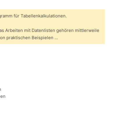
gramm für Tabellenkalkulationen.
 Arbeiten mit Datenlisten gehören mittlerweile
on praktischen Beispielen ...
n
len