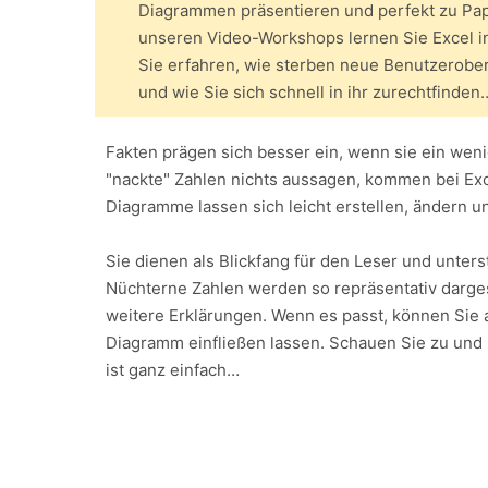
Diagrammen präsentieren und perfekt zu Pap
unseren Video-Workshops lernen Sie Excel in
Sie erfahren, wie sterben neue Benutzerober
und wie Sie sich schnell in ihr zurechtfinden
Fakten prägen sich besser ein, wenn sie ein weni
"nackte" Zahlen nichts aussagen, kommen bei Exc
Diagramme lassen sich leicht erstellen, ändern un
Sie dienen als Blickfang für den Leser und unter
Nüchterne Zahlen werden so repräsentativ darge
weitere Erklärungen. Wenn es passt, können Sie a
Diagramm einfließen lassen. Schauen Sie zu und 
ist ganz einfach…