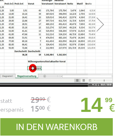
14
€
29
99
99
statt
€
€
15
00
ersparnis
IN DEN WARENKORB