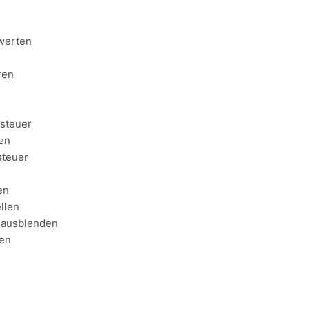
werten
ren
tsteuer
en
steuer
en
llen
d ausblenden
gen