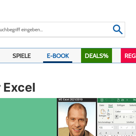
SPIELE
E-BOOK
DEALS%
REG
 Excel