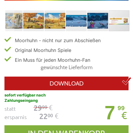
Moorhuhn - nicht nur zum Abschießen
Original Moorhuhn Spiele
Ein Muss für jeden Moorhuhn-Fan
gewünschte Lieferform
DOWNLOAD
sofort verfügbar nach
Zahlungseingang
7
€
29
99
99
statt
€
€
22
00
ersparnis