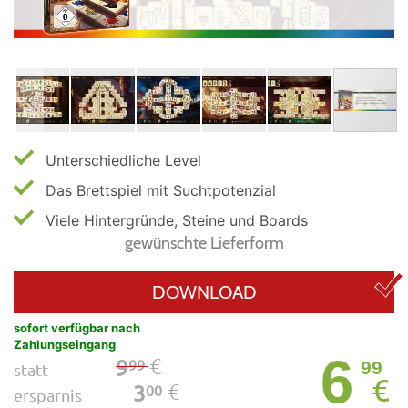
Unterschiedliche Level
Das Brettspiel mit Suchtpotenzial
Viele Hintergründe, Steine und Boards
gewünschte Lieferform
DOWNLOAD
sofort verfügbar nach
Zahlungseingang
6
€
9
99
99
statt
€
€
3
00
ersparnis