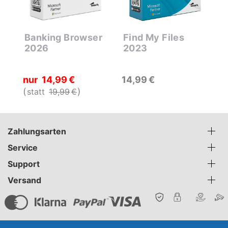
Banking Browser
Find My Files
F
2026
2023
7
nur
14
99
€
14
99
€
n
statt
19
99
€
s
Zahlungsarten
Service
Support
Versand