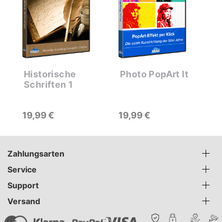
Historische
Photo PopArt It
P
Schriften 1
D
P
19
99
€
19
99
€
2
Zahlungsarten
Service
Support
Versand