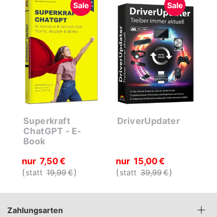
Sale
Sale
Superkraft
DriverUpdater
S
ChatGPT - E-
Book
nur
7
50
€
nur
15
00
€
n
statt
19
99
€
statt
39
99
€
s
Zahlungsarten