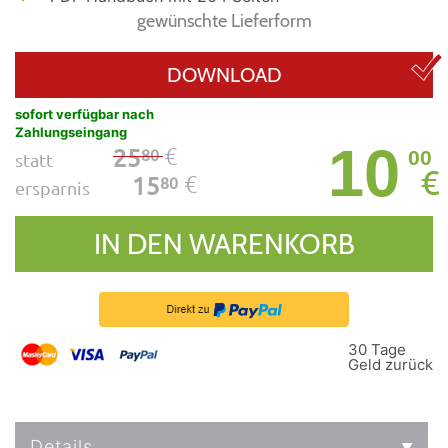
gewünschte Lieferform
DOWNLOAD
sofort verfügbar nach
Zahlungseingang
10
€
25
80
00
statt
€
€
15
80
ersparnis
IN DEN WARENKORB
30 Tage
Geld zurück
Details