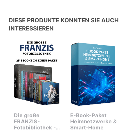
DIESE PRODUKTE KONNTEN SIE AUCH
INTERESSIEREN
Die große
E-Book-Paket
M
k-
FRANZIS-
Heimnetzwerke &
X
0
Fotobibliothek -
Smart-Home
N