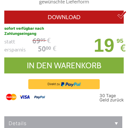
gewünschte Lieferform
DOWNLOAD
sofort verfügbar nach
Zahlungseingang
19
€
69
95
95
statt
€
€
50
00
ersparnis
IN DEN WARENKORB
30 Tage
Geld zurück
Details