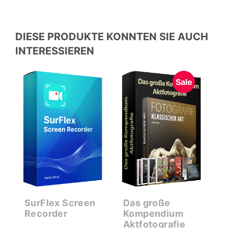
DIESE PRODUKTE KONNTEN SIE AUCH
INTERESSIEREN
Sale
6
SurFlex Screen
Das große
M
Recorder
Kompendium
E
Aktfotografie