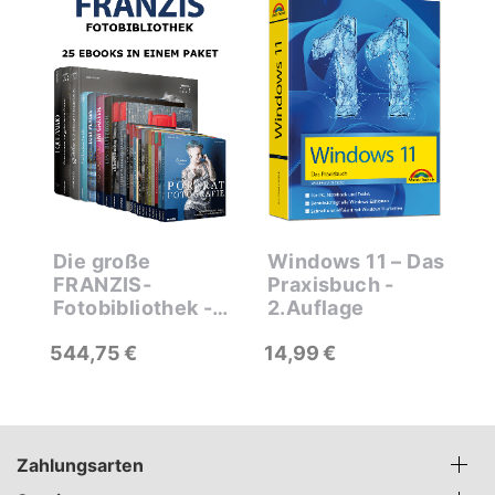
s
Die große
Windows 11 – Das
S
FRANZIS-
Praxisbuch -
C
Fotobibliothek -
2.Auflage
B
25 E-Books zum
544
75
€
14
99
€
n
Paketpreis
s
Zahlungsarten