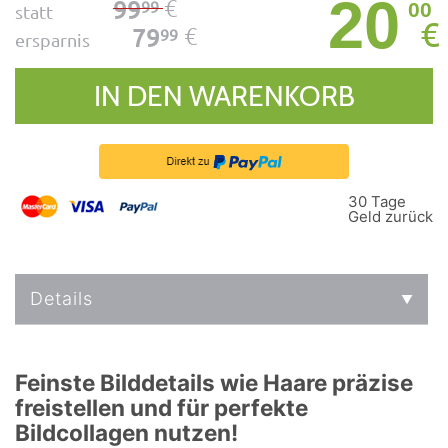
20
€
99
99
00
statt
€
€
79
99
ersparnis
IN DEN WARENKORB
30 Tage
Geld zurück
Details
Feinste Bilddetails wie Haare präzise
freistellen und für perfekte
Bildcollagen nutzen!