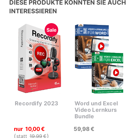
DIESE PRODUKTE KONNTEN SIE AUCH
INTERESSIEREN
Sale
Recordify 2023
Word und Excel
D
Video Lernkurs
L
Bundle
nur
10
00
€
59
98
€
2
statt
19
99
€