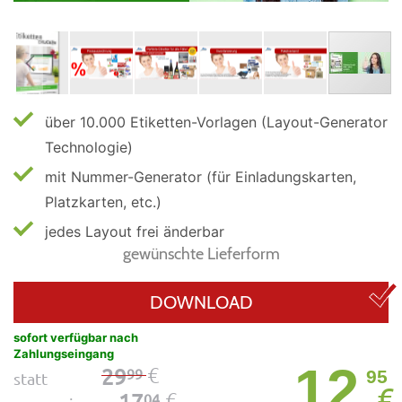
über 10.000 Etiketten-Vorlagen (Layout-Generator
Technologie)
mit Nummer-Generator (für Einladungskarten,
Platzkarten, etc.)
jedes Layout frei änderbar
gewünschte Lieferform
DOWNLOAD
sofort verfügbar nach
Zahlungseingang
12
€
29
99
95
statt
€
€
17
04