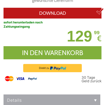
gewünschte Lieferform
DOWNLOAD
sofort herunterladen nach
Zahlungseingang
129
99
€
IN DEN WARENKORB
30 Tage
Geld zurück
Details