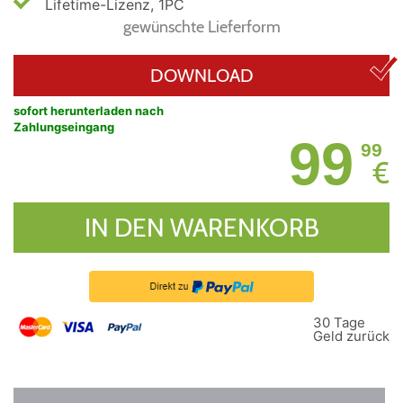
Lifetime-Lizenz, 1PC
gewünschte Lieferform
DOWNLOAD
sofort herunterladen nach
Zahlungseingang
99
99
€
IN DEN WARENKORB
30 Tage
Geld zurück