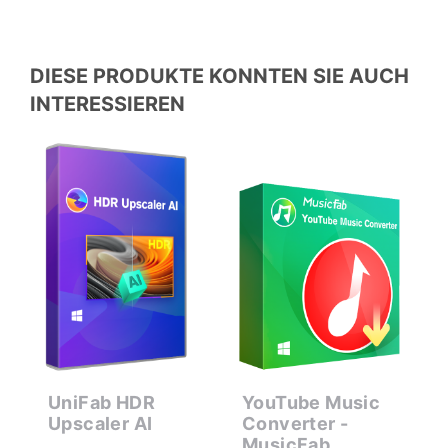
DIESE PRODUKTE KONNTEN SIE AUCH
INTERESSIEREN
er
UniFab HDR
YouTube Music
S
Upscaler AI
Converter -
C
MusicFab
M