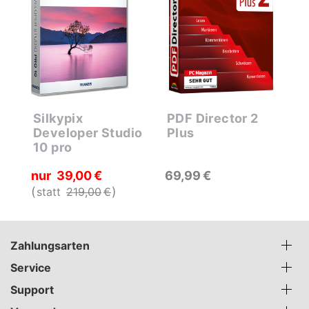
Silkypix
PDF Director 2
D
Developer Studio
Plus
H
10 pro
e
nur
39
00
€
69
99
€
3
statt
219
00
€
Zahlungsarten
Service
Support