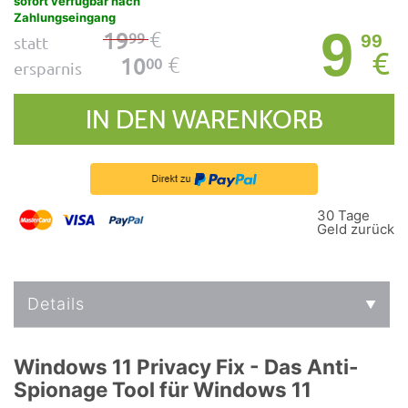
sofort verfügbar nach
Zahlungseingang
9
€
19
99
99
statt
€
€
10
00
ersparnis
IN DEN WARENKORB
30 Tage
Geld zurück
Details
Windows 11 Privacy Fix - Das Anti-
Spionage Tool für Windows 11