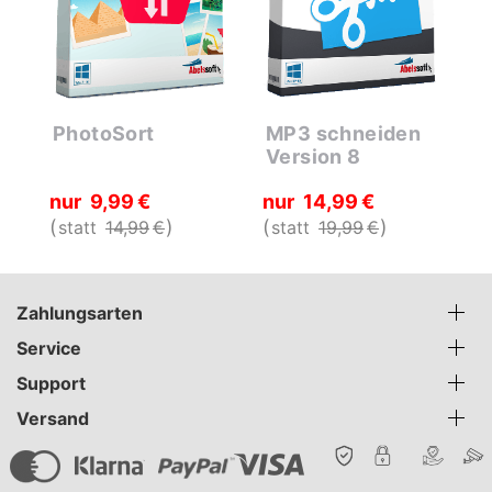
PhotoSort
MP3 schneiden
F
Version 8
2
nur
9
99
€
nur
14
99
€
1
statt
14
99
€
statt
19
99
€
Zahlungsarten
Service
Support
Versand