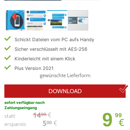
Schickt Dateien vom PC aufs Handy
Sicher verschlüsselt mit AES-256
Kinderleicht mit einem Klick
Plus Version 2021
gewünschte Lieferform
DOWNLOAD
sofort verfügbar nach
Zahlungseingang
9
€
14
99
99
statt
€
€
5
00
ersparnis