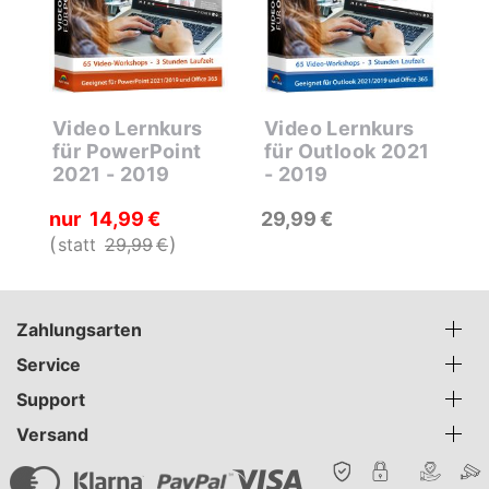
Video Lernkurs
Video Lernkurs
W
0
für PowerPoint
für Outlook 2021
E
et
2021 - 2019
- 2019
u
nur
14
99
€
29
99
€
n
statt
29
99
€
s
Zahlungsarten
Service
Support
Versand