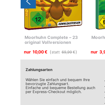
ch des
Moorhuhn Complete – 23
Moorh
original Vollversionen
nur
10
00
€
nur
3
9
€
statt
69
99
€
Zahlungsarten
Wählen Sie einfach und bequem Ihre
bevorzugte Zahlungsart.
Einfache und bequeme Bestellung auch
per Express-Checkout möglich.