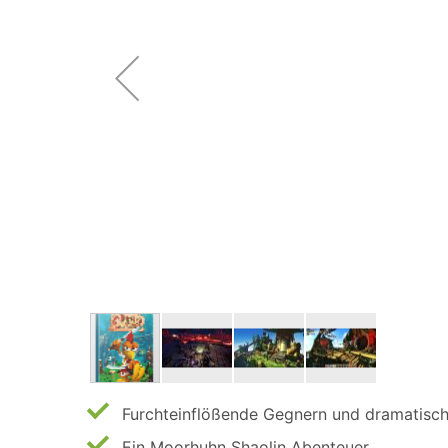
Furchteinflößende Gegnern und dramatisc
Ein Moorhuhn Shaolin Abenteuer