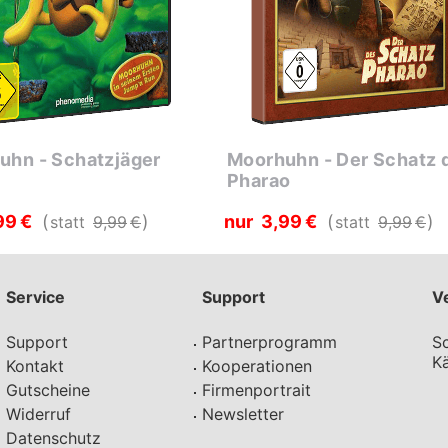
uhn - Schatzjäger
Moorhuhn - Der Schatz 
Pharao
99
€
nur
3
99
€
statt
9
99
€
statt
9
99
€
Service
Support
V
Support
Partnerprogramm
Sc
Kä
Kontakt
Kooperationen
Gutscheine
Firmenportrait
Widerruf
Newsletter
Datenschutz