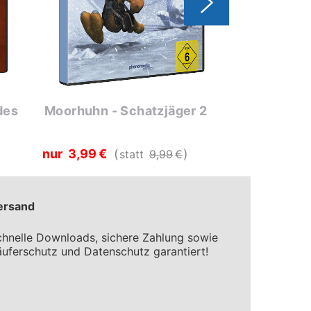
des
Moorhuhn - Schatzjäger 2
Moorhuhn -
nur
3
99
€
nur
3
99
€
statt
9
99
€
ersand
hnelle Downloads, sichere Zahlung sowie
uferschutz und Datenschutz garantiert!