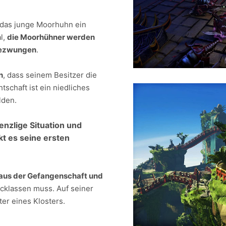
t das junge Moorhuhn ein
al,
die Moorhühner werden
gezwungen
.
n
, dass seinem Besitzer die
tschaft ist ein niedliches
lden.
nzlige Situation und
t es seine ersten
 aus der Gefangenschaft und
klassen muss. Auf seiner
ter eines Klosters.