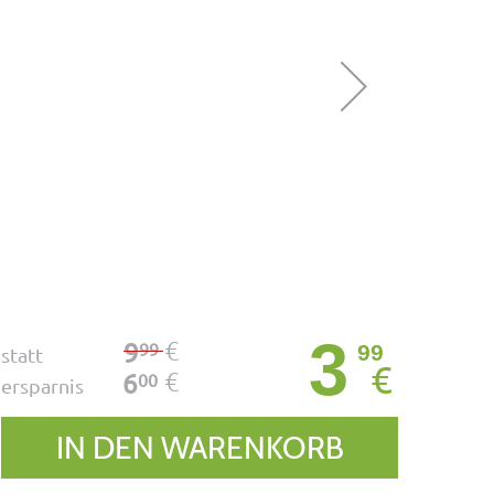
3
€
9
99
99
statt
€
€
6
00
ersparnis
IN DEN WARENKORB