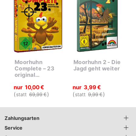
Moorhuhn
Moorhuhn 2 - Die
M
Complete – 23
Jagd geht weiter
g
original
Vollversionen
nur
10
00
€
nur
3
99
€
n
statt
69
99
€
statt
9
99
€
s
Zahlungsarten
Service