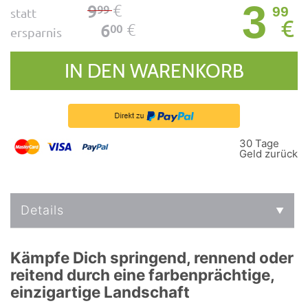
3
€
9
99
99
statt
€
€
6
00
ersparnis
IN DEN WARENKORB
30 Tage
Geld zurück
Details
Kämpfe Dich springend, rennend oder
reitend durch eine farbenprächtige,
einzigartige Landschaft