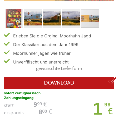
Erleben Sie die Orginal Moorhuhn Jagd
Der Klassiker aus dem Jahr 1999
Moorhühner jagen wie früher
Unverfälscht und unerreicht
gewünschte Lieferform
DOWNLOAD
sofort verfügbar nach
Zahlungseingang
1
€
9
99
99
statt
€
€
8
00
ersparnis