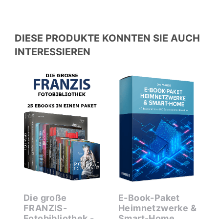
DIESE PRODUKTE KONNTEN SIE AUCH
INTERESSIEREN
Die große
E-Book-Paket
M
FRANZIS-
Heimnetzwerke &
X
Fotobibliothek -
Smart-Home
N