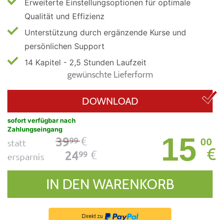
Erweiterte Einstellungsoptionen für optimale
Qualität und Effizienz
Unterstützung durch ergänzende Kurse und
persönlichen Support
14 Kapitel - 2,5 Stunden Laufzeit
gewünschte Lieferform
DOWNLOAD
sofort verfügbar nach
Zahlungseingang
15
€
39
99
00
statt
€
€
24
99
ersparnis
IN DEN WARENKORB