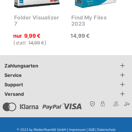
Folder Visualizer
Find My Files
7
2023
nur
9
99
€
14
99
€
statt
14
99
€
Zahlungsarten
Service
Support
Versand
© 2023 by MedienTeam66 GmbH |
Impressum
|
AGB
|
Datenschutz