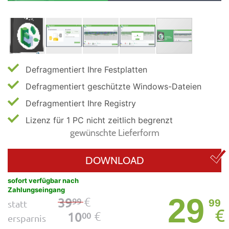
Defragmentiert Ihre Festplatten
Defragmentiert geschützte Windows-Dateien
Defragmentiert Ihre Registry
Lizenz für 1 PC nicht zeitlich begrenzt
gewünschte Lieferform
DOWNLOAD
sofort verfügbar nach
Zahlungseingang
29
€
39
99
99
statt
€
€
10
00
ersparnis