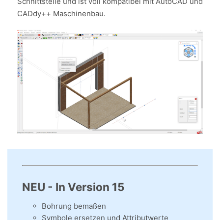
Schnittstelle und ist voll kompatibel mit AutoCAD und
CADdy++ Maschinenbau.
NEU - In Version 15
Bohrung bemaßen
Symbole ersetzen und Attributwerte