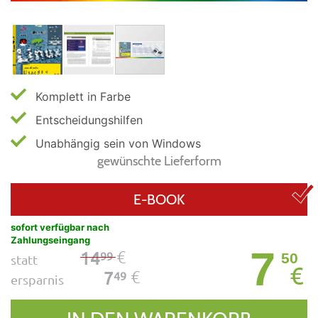
Komplett in Farbe
Entscheidungshilfen
Unabhängig sein von Windows
gewünschte Lieferform
E-BOOK
sofort verfügbar nach
Zahlungseingang
7
€
14
99
50
statt
€
€
7
49
ersparnis