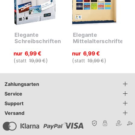
Elegante
Elegante
S
Schreibschriften
Mittelalterschriften
D
nur
6
99
€
nur
6
99
€
2
statt
19
99
€
statt
19
99
€
Zahlungsarten
Service
Support
Versand