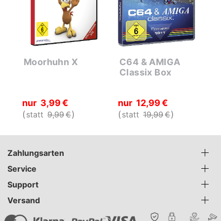
Moorhuhn X
C64 & AMIGA
S
Classix Box
D
J
nur
3
99
€
nur
12
99
€
n
statt
9
99
€
statt
19
99
€
s
Zahlungsarten
Service
Support
Versand