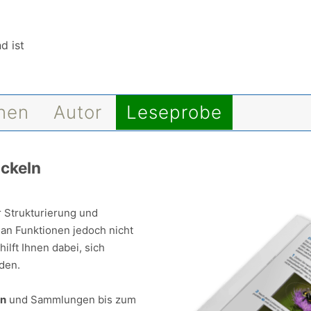
d ist
onen
Autor
Leseprobe
ickeln
r Strukturierung und
l an Funktionen jedoch nicht
hilft Ihnen dabei, sich
den.
en
und Sammlungen bis zum