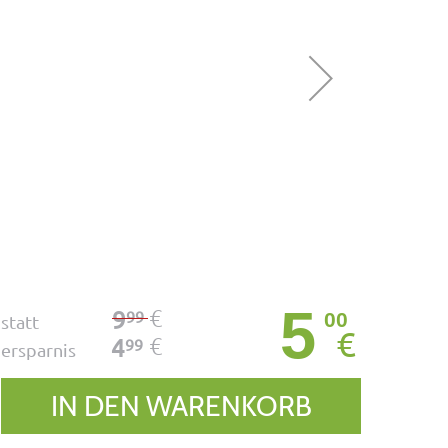
5
€
9
99
00
statt
€
€
4
99
ersparnis
IN DEN WARENKORB