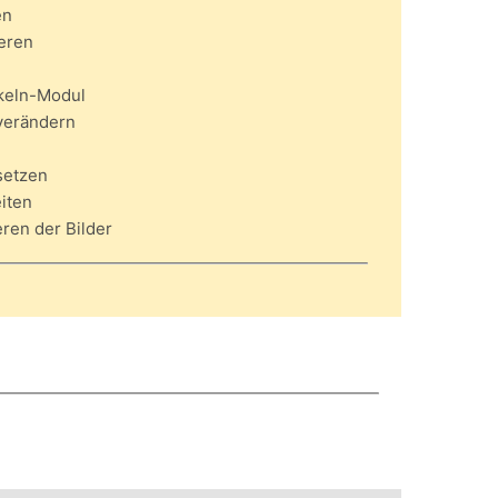
en
ieren
keln-Modul
verändern
setzen
iten
ren der Bilder