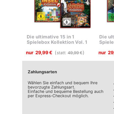
Die ultimative 15 in 1
Die ul
Spielebox Kollektion Vol. 1
Spiele
nur
29
99
€
nur
29
statt
49
99
€
Zahlungsarten
Wählen Sie einfach und bequem Ihre
bevorzugte Zahlungsart.
Einfache und bequeme Bestellung auch
per Express-Checkout möglich.