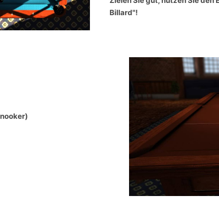
Zielen Sie gut, nutzen Sie den E
Billard"!
Snooker)