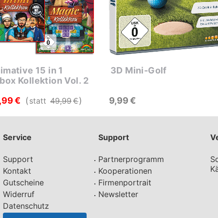
timative 15 in 1
3D Mini-Golf
box Kollektion Vol. 2
99
€
9
99
€
statt
49
99
€
Service
Support
V
Support
Partnerprogramm
Sc
Kä
Kontakt
Kooperationen
Gutscheine
Firmenportrait
Widerruf
Newsletter
Datenschutz