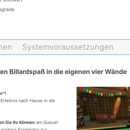
sgrade
onen
Systemvoraussetzungen
ten Billardspaß in die eigenen vier Wände
er"!
d-Erlebnis nach Hause in die
en Sie Ihr Können
am Queue!
 weitere Spielarten zur