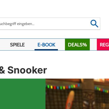
SPIELE
E-BOOK
DEALS%
REG
d & Snooker