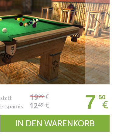
7
€
19
99
50
statt
€
€
12
49
ersparnis
IN DEN WARENKORB